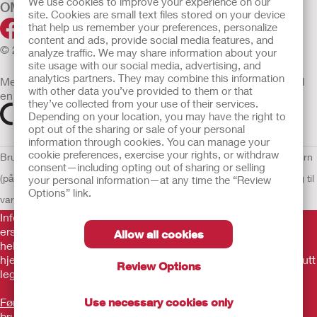
We use cookies to improve your experience on our
OM OSS
site. Cookies are small text files stored on your device
that help us remember your preferences, personalize
content and ads, provide social media features, and
© 2026 Hollister Incorporated
analyze traffic. We may share information about your
site usage with our social media, advertising, and
analytics partners. They may combine this information
Medisinsk utstyr som selges i EU er etter behov merket med
with other data you’ve provided to them or that
en av følgende symboler
they’ve collected from your use of their services.
Depending on your location, you may have the right to
opt out of the sharing or sale of your personal
information through cookies. You can manage your
cookie preferences, exercise your rights, or withdraw
Bruksvilkår
Retningslinjer for personvern
Retningslinjer for personvern
consent—including opting out of sharing or selling
(på engelsk)
Informasjonskapsler
Åpenhetslov Erklæring
EU Varsling til
your personal information—at any time the “Review
Options” link.
varslere
Informasjonen her er ikke legehjelp, og er ikke ment som
erstatning for råd fra lege eller annen leverandør av
Allow all cookies
helsetjenester. Denne informasjonen skal ikke brukes som
hjelp ved behov for akutt legehjelp. Hvis du har behov for akutt
Review Options
legehjelp, må du straks oppsøke behandling personlig.
Før produktet tas i bruk, må du lese gjennom
Use necessary cookies only
brukerveiledningen og merke deg informasjon som gjelder