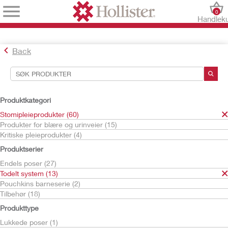
0
Handlek
Back
Søkeverktøy
Dine valg:
Produktkategori
Stomipleieprodukter
Stomipleieprodukter (60)
Todelt system
Produkter for blære og urinveier (15)
Urostomiposer
Kritiske pleieprodukter (4)
Conform 2
Produktserier
Ditt valg matchet
1
resultater
Endels poser (27)
Sorter etter:
Todelt system (13)
Pouchkins barneserie (2)
Tilbehør (18)
Produkttype
Lukkede poser (1)