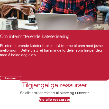
Om intermitterende kateterisering
Et intermitterende kateter brukes til å tømme blæren med jevne
mellomrom. Dette utstyret har mange fordeler som hjelper deg
med å holde deg aktiv.
Les mer
Tilgjengelige ressurser
Se alle artikler relatert til blære og urinveier.
Vis alle ressurser