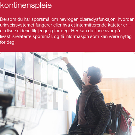
kontinenspleie
Dersom du har spørsmål om nevrogen blæredysfunksjon, hvordan
urinveissystemet fungerer eller hva et intermitterende kateter er –
er disse sidene tilgjengelig for deg. Her kan du finne svar på
livsstilsrelaterte spørsmål, og få informasjon som kan være nyttig
for deg.