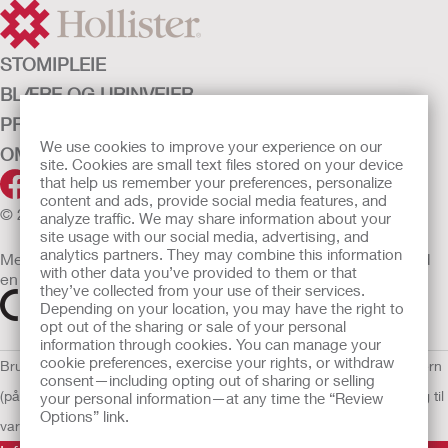
STOMIPLEIE
BLÆRE OG URINVEIER
PRODUKTER
We use cookies to improve your experience on our
OM OSS
site. Cookies are small text files stored on your device
that help us remember your preferences, personalize
content and ads, provide social media features, and
© 2026 Hollister Incorporated
analyze traffic. We may share information about your
site usage with our social media, advertising, and
analytics partners. They may combine this information
Medisinsk utstyr som selges i EU er etter behov merket med
with other data you’ve provided to them or that
en av følgende symboler
they’ve collected from your use of their services.
Depending on your location, you may have the right to
opt out of the sharing or sale of your personal
information through cookies. You can manage your
cookie preferences, exercise your rights, or withdraw
Bruksvilkår
Retningslinjer for personvern
Retningslinjer for personvern
consent—including opting out of sharing or selling
(på engelsk)
Informasjonskapsler
Åpenhetslov Erklæring
EU Varsling til
your personal information—at any time the “Review
Options” link.
varslere