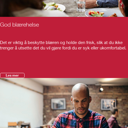
God blærehelse
Det er viktig å beskytte blæren og holde den frisk, slik at du ikke
trenger å utsette det du vil gjøre fordi du er syk eller ukomfortabel.
Les mer