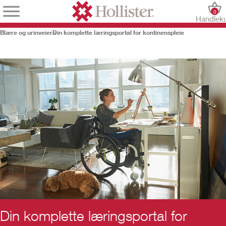
0
Handlek
Blære og urinveier
Din komplette læringsportal for kontinenspleie
Din komplette læringsportal for