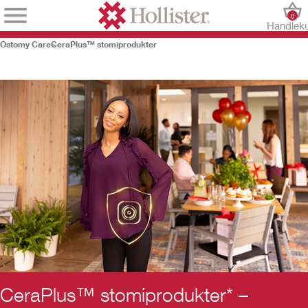
0
Handlek
Ostomy Care
CeraPlus™ stomiprodukter
CeraPlus™ stomiprodukter* –