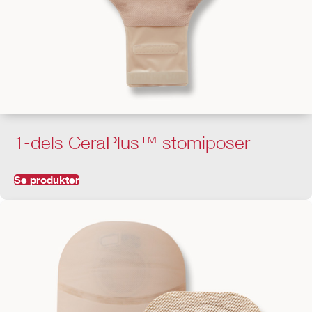
1-dels CeraPlus™ stomiposer
Se produkter