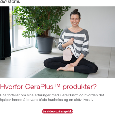
din
stomi.
Hvorfor CeraPlus™ produkter?
Rita forteller om sine erfaringer med CeraPlus™ og hvordan det
hjelper henne å bevare både hudhelse og en aktiv livsstil.
Se video (på engelsk)