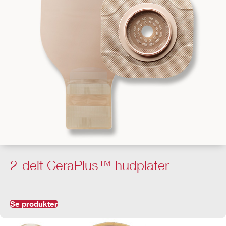
2-delt CeraPlus™ hudplater
Se produkter