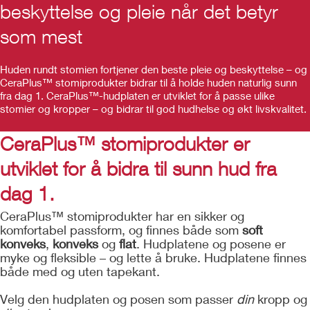
beskyttelse og pleie når det betyr
som mest
Huden rundt stomien fortjener den beste pleie og beskyttelse – og
CeraPlus™ stomiprodukter bidrar til å holde huden naturlig sunn
fra dag 1. CeraPlus™-hudplaten er utviklet for å passe ulike
stomier og kropper – og bidrar til god hudhelse og økt livskvalitet.
CeraPlus™ stomiprodukter er
utviklet for å bidra til sunn hud fra
dag 1.
CeraPlus™ stomiprodukter har en sikker og
komfortabel passform, og finnes både som
soft
konveks
,
konveks
og
flat
. Hudplatene og posene er
myke og fleksible – og lette å bruke. Hudplatene finnes
både med og uten tapekant.
Velg den hudplaten og posen som passer
din
kropp og