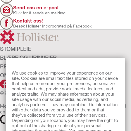
Send oss en e-post
Klikk for å sende en melding
Kontakt oss!
Besøk Hollister Incorporated på Facebook
STOMIPLEIE
BLÆRE OG URINVEIER
PRODUKTER
We use cookies to improve your experience on our
OM OSS
site. Cookies are small text files stored on your device
that help us remember your preferences, personalize
content and ads, provide social media features, and
© 2026 Hollister Incorporated
analyze traffic. We may share information about your
site usage with our social media, advertising, and
analytics partners. They may combine this information
Medisinsk utstyr som selges i EU er etter behov merket med
with other data you’ve provided to them or that
en av følgende symboler
they’ve collected from your use of their services.
Depending on your location, you may have the right to
opt out of the sharing or sale of your personal
information through cookies. You can manage your