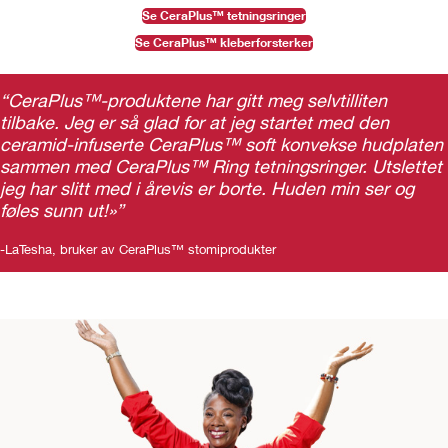
Se CeraPlus™ tetningsringer
Se CeraPlus™ kleberforsterker
“CeraPlus™-produktene har gitt meg selvtilliten
tilbake. Jeg er så glad for at jeg startet med den
ceramid-infuserte CeraPlus™ soft konvekse hudplaten
sammen med CeraPlus™ Ring tetningsringer. Utslettet
jeg har slitt med i årevis er borte. Huden min ser og
føles sunn ut!»”
-LaTesha, bruker av CeraPlus™ stomiprodukter