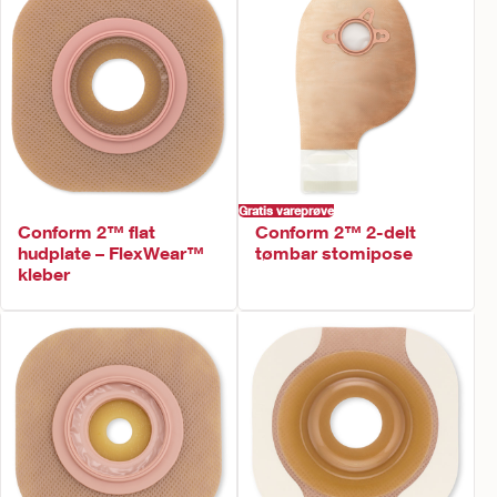
Gratis vareprøve
Conform 2™ flat
Conform 2™ 2-delt
hudplate – FlexWear™
tømbar stomipose
kleber