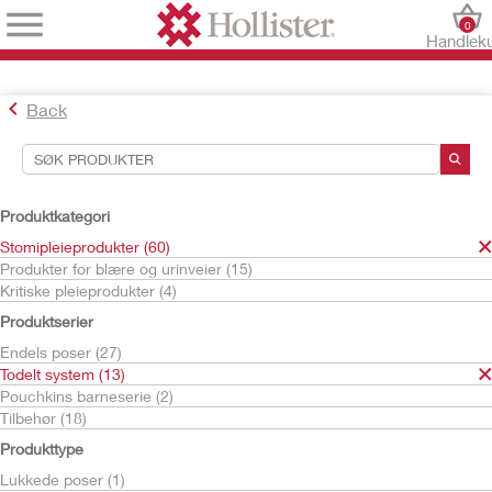
0
Handlek
Back
Søkeverktøy
Dine valg:
Produktkategori
Stomipleieprodukter
Stomipleieprodukter (60)
Todelt system
Produkter for blære og urinveier (15)
Kritiske pleieprodukter (4)
Ditt valg matchet
13
resultater
Produktserier
Sorter etter:
Endels poser (27)
Todelt system (13)
Pouchkins barneserie (2)
Tilbehør (18)
Produkttype
Lukkede poser (1)