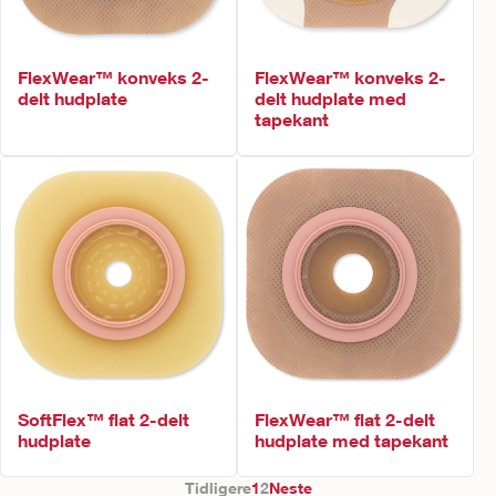
FlexWear™ konveks 2-
FlexWear™ konveks 2-
delt hudplate
delt hudplate med
tapekant
SoftFlex™ flat 2-delt
FlexWear™ flat 2-delt
hudplate
hudplate med tapekant
Tidligere
1
2
Neste