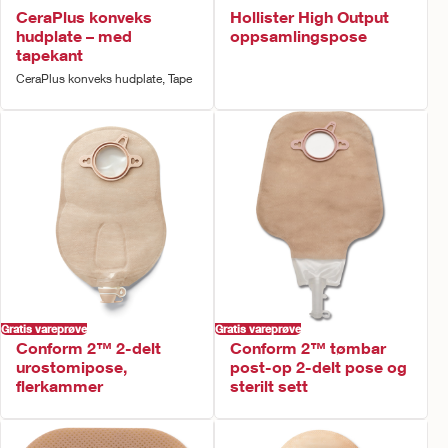
CeraPlus konveks
Hollister High Output
hudplate – med
oppsamlingspose
tapekant
CeraPlus konveks hudplate, Tape
Gratis vareprøve
Gratis vareprøve
Conform 2™ 2-delt
Conform 2™ tømbar
urostomipose,
post-op 2-delt pose og
flerkammer
sterilt sett