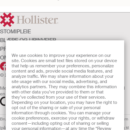
STOMIPLEIE
BLÆRE OG URINVEIER
PRODUKTER
We use cookies to improve your experience on our
OM OSS
site. Cookies are small text files stored on your device
that help us remember your preferences, personalize
content and ads, provide social media features, and
© 2026 Hollister Incorporated
analyze traffic. We may share information about your
site usage with our social media, advertising, and
analytics partners. They may combine this information
Medisinsk utstyr som selges i EU er etter behov merket med
with other data you’ve provided to them or that
en av følgende symboler
they’ve collected from your use of their services.
Depending on your location, you may have the right to
opt out of the sharing or sale of your personal
information through cookies. You can manage your
cookie preferences, exercise your rights, or withdraw
Bruksvilkår
Retningslinjer for personvern
Retningslinjer for personvern
consent—including opting out of sharing or selling
(på engelsk)
Informasjonskapsler
Åpenhetslov Erklæring
EU Varsling til
your personal information—at any time the “Review