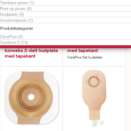
Tømbare poser (1)
Post op poser (2)
Hudplater (8)
Urostomiposer (1)
Produktkategorier
CeraPlus (3)
Conform 2 (13)
CeraPlus™ soft
CeraPlus flat hudplate –
konveks 2-delt hudplate
med tapekant
med tapekant
CeraPlus flat hudplate