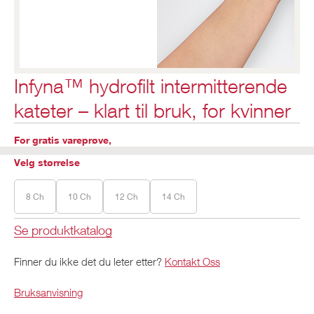
Infyna™ hydrofilt intermitterende
kateter – klart til bruk, for kvinner
For gratis vareprøve,
Velg størrelse
8 Ch
10 Ch
12 Ch
14 Ch
Se produktkatalog
Finner du ikke det du leter etter?
Kontakt Oss
Bruksanvisning