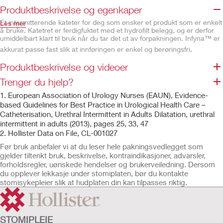
Produktbeskrivelse og egenkaper
Et intermitterende kateter for deg som ønsker et produkt som er enkelt
Les mer
å bruke. Katetret er ferdigfuktet med et hydrofilt belegg, og er derfor
umiddelbart klart til bruk når du tar det ut av forpakningen. Infyna™ er
akkurat passe fast slik at innføringen er enkel og berøringsfri.
Produktbeskrivelse og videoer
HydraBalance™ lubricating technology
. Laget med
naturlige ingredienser. Den unike kombinasjonen av
Trenger du hjelp?
hydrofilt belegg og hydreringsvæske skaper en jevn og
glatt overflate som fungerer som en beskyttende pute
1. European Association of Urology Nurses (EAUN), Evidence-
når det kommer i kontakt med urinrøret. Dette bidrar ikke
based Guidelines for Best Practice in Urological Health Care –
bare til å beskytte urinrøret, men gir også en jevn og
Catheterisation, Urethral Intermittent in Adults Dilatation, urethral
uanstrengt innføring og utføring for en mer trygg og
intermittent in adults (2013), pages 25, 33, 47
1,2
naturlig kateteropplevelse.
.
2. Hollister Data on File, CL-001027
Beskrivelse og spesifikasjoner
Før bruk anbefaler vi at du leser hele pakningsvedlegget som
Klart til bruk i det forpakningen åpnes - ingen nødvendige ekstra
gjelder tiltenkt bruk, beskrivelse, kontraindikasjoner, advarsler,
steg før bruk
forholdsregler, uønskede hendelser og brukerveiledning. Dersom
Enkelt å åpne
du opplever lekkasje under stomiplaten, bør du kontakte
stomisykepleier slik at hudplaten din kan tilpasses riktig.
Berøringsfri innføring
PVC fri
Fuktig hydrofil overflate for enkel innføring og uttrekking
Fleksibel tømmestuss for å kontrollere strømmen av urin
STOMIPLEIE