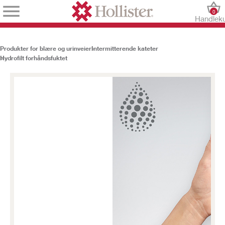
0
Handlek
Produkter for blære og urinveier
Intermitterende kateter
Hydrofilt forhåndsfuktet