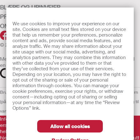
BLÆRE OG URINVEIER
PRODUKTER
We use cookies to improve your experience on our
OM OSS
site. Cookies are small text files stored on your device
that help us remember your preferences, personalize
content and ads, provide social media features, and
© 2026 Hollister Incorporated
analyze traffic. We may share information about your
site usage with our social media, advertising, and
analytics partners. They may combine this information
Medisinsk utstyr som selges i EU er etter behov merket med
with other data you’ve provided to them or that
en av følgende symboler
they’ve collected from your use of their services.
Depending on your location, you may have the right to
opt out of the sharing or sale of your personal
information through cookies. You can manage your
cookie preferences, exercise your rights, or withdraw
Bruksvilkår
Retningslinjer for personvern
Retningslinjer for personvern
consent—including opting out of sharing or selling
(på engelsk)
Informasjonskapsler
Åpenhetslov Erklæring
EU Varsling til
your personal information—at any time the “Review
Options” link.
varslere
Informasjonen her er ikke legehjelp, og er ikke ment som
erstatning for råd fra lege eller annen leverandør av
Allow all cookies
helsetjenester. Denne informasjonen skal ikke brukes som
hjelp ved behov for akutt legehjelp. Hvis du har behov for akutt