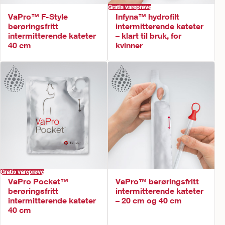
Gratis vareprøve
VaPro™ F-Style
Infyna™ hydrofilt
berøringsfritt
intermitterende kateter
intermitterende kateter
– klart til bruk, for
40 cm
kvinner
Gratis vareprøve
VaPro Pocket™
VaPro™ berøringsfritt
berøringsfritt
intermitterende kateter
intermitterende kateter
– 20 cm og 40 cm
40 cm