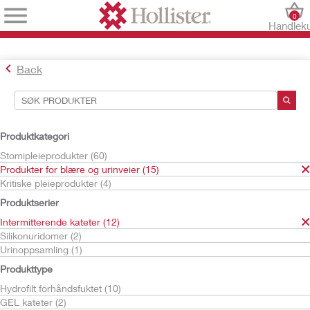
0
Handlek
Back
Søkeverktøy
Dine valg:
Produktkategori
Produkter for blære og urinveier
Stomipleieprodukter (60)
Intermitterende kateter
Produkter for blære og urinveier (15)
Kritiske pleieprodukter (4)
Ditt valg matchet
12
resultater
Produktserier
Sorter etter:
Intermitterende kateter (12)
Silikonuridomer (2)
Urinoppsamling (1)
Produkttype
Hydrofilt forhåndsfuktet (10)
GEL kateter (2)