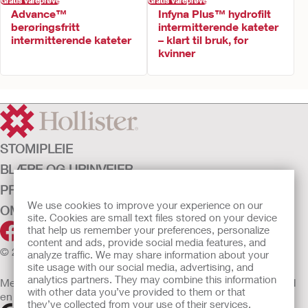
Gratis vareprøve
Gratis vareprøve
Advance™
Infyna Plus™ hydrofilt
berøringsfritt
intermitterende kateter
intermitterende kateter
– klart til bruk, for
kvinner
STOMIPLEIE
BLÆRE OG URINVEIER
PRODUKTER
We use cookies to improve your experience on our
OM OSS
site. Cookies are small text files stored on your device
that help us remember your preferences, personalize
content and ads, provide social media features, and
© 2026 Hollister Incorporated
analyze traffic. We may share information about your
site usage with our social media, advertising, and
analytics partners. They may combine this information
Medisinsk utstyr som selges i EU er etter behov merket med
with other data you’ve provided to them or that
en av følgende symboler
they’ve collected from your use of their services.