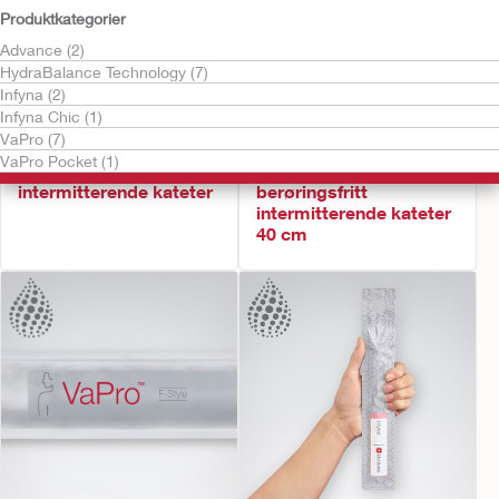
Produktkategorier
Advance (2)
HydraBalance Technology (7)
Infyna (2)
Infyna Chic (1)
VaPro (7)
Gratis vareprøve
Gratis vareprøve
VaPro Pocket (1)
Infyna Chic™ hydrofilt
VaPro Plus™ F-Style
intermitterende kateter
berøringsfritt
intermitterende kateter
40 cm