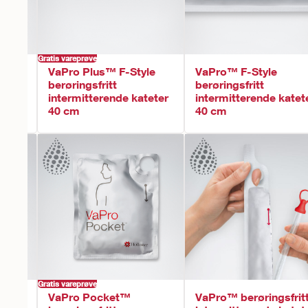
Gratis vareprøve
ilt
VaPro Plus™ F-Style
VaPro™ F-Style
teter
berøringsfritt
berøringsfritt
intermitterende kateter
intermitterende katet
40 cm
40 cm
Gratis vareprøve
VaPro Pocket™
VaPro™ berøringsfrit