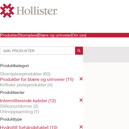
Produkter
Stomipleie
Blære og urinveier
Om oss
Dine valg:
Produkter for blære og 
Produktkategori
Ditt valg matchet
10
resu
Stomipleieprodukter (60)
Produkter for blære og urinveier (15)
Kritiske pleieprodukter (4)
Produktserier
Intermitterende kateter (12)
Silikonuridomer (2)
Urinoppsamling (1)
Produkttype
Hydrofilt forhåndsfuktet (10)