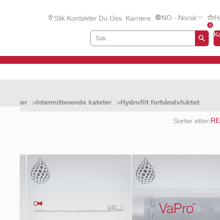
NO - Norsk
H
Slik Kontakter Du Oss
Karriere
0
K
urinveier
Intermitterende kateter
Hydrofilt forhåndsfuktet
ltater
Sorter etter: