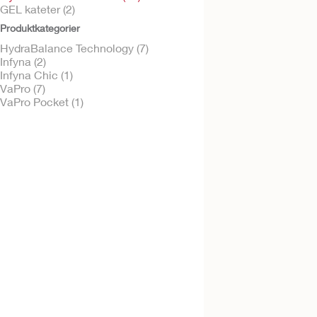
GEL kateter (2)
Produktkategorier
HydraBalance Technology (7)
Infyna (2)
Gratis vareprøve
Infyna Chic™ hydrof
Infyna Chic (1)
intermitterende ka
VaPro (7)
VaPro Pocket (1)
Gratis vareprøve
Infyna™ hydrofilt