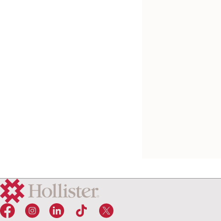
Gratis vareprøve
Infyna Plus™ hydrof
intermitterende ka
– klart til bruk, for
kvinner