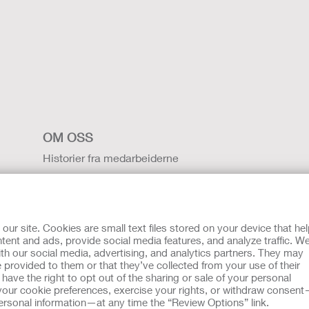
OM OSS
Historier fra medarbeiderne
Karrieremuligheter
Kontakt Oss
Globalt
r site. Cookies are small text files stored on your device that he
Hollisters historie
ent and ads, provide social media features, and analyze traffic. W
th our social media, advertising, and analytics partners. They may
Nyheter og arrangementer
 provided to them or that they’ve collected from your use of their
ave the right to opt out of the sharing or sale of your personal
(på engelsk)
Informasjonskapsler
Åpenhetslov Erklæring
EU Varsling til
our cookie preferences, exercise your rights, or withdraw consen
tning for råd fra lege eller annen leverandør av helsetjenester
 personal information—at any time the “Review Options” link.