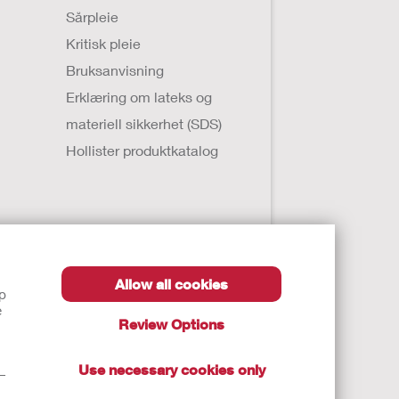
Sårpleie
Kritisk pleie
Bruksanvisning
Erklæring om lateks og
materiell sikkerhet (SDS)
Hollister produktkatalog
Allow all cookies
lp
e
Review Options
 varslere
Use necessary cookies only
t—
. Denne informasjonen skal ikke brukes som