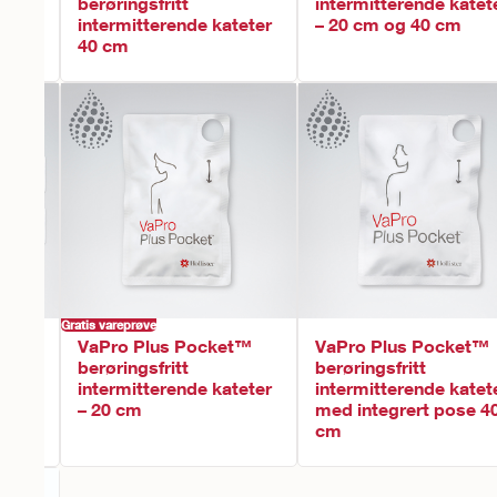
teter
berøringsfritt
intermitterende katet
intermitterende kateter
– 20 cm og 40 cm
40 cm
Gratis vareprøve
VaPro Plus Pocket™
VaPro Plus Pocket™
berøringsfritt
berøringsfritt
teter
intermitterende kateter
intermitterende katet
e
– 20 cm
med integrert pose 4
cm