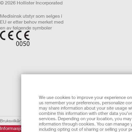
© 2026 Hollister Incorporated
Medisinsk utstyr som selges i
EU er etter behov merket med
en av følgende symboler
We use cookies to improve your experience on ou
us remember your preferences, personalize cont
may share information about your site usage wi
combine this information with other data you’ve
services. Depending on your location, you may h
Bruksvilkår
Retningslinjer for personvern
Retningslinjer for personvern 
information through cookies. You can manage y
Informasjonen her er ikke legehjelp, og er ikke ment som ersta
including opting out of sharing or selling your