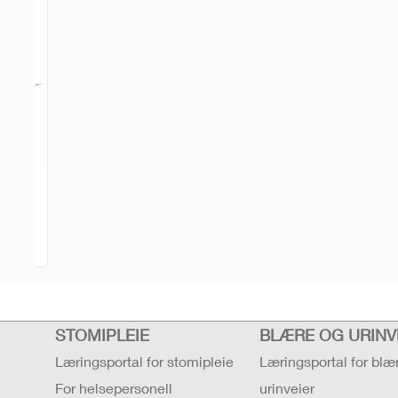
ilt
teter
STOMIPLEIE
BLÆRE OG URINV
Læringsportal for stomipleie
Læringsportal for blæ
For helsepersonell
urinveier