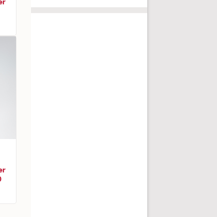
er
er
0