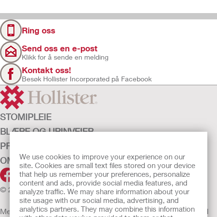
Ring oss
Send oss en e-post
Klikk for å sende en melding
Kontakt oss!
Besøk Hollister Incorporated på Facebook
STOMIPLEIE
BLÆRE OG URINVEIER
PRODUKTER
We use cookies to improve your experience on our
OM OSS
site. Cookies are small text files stored on your device
that help us remember your preferences, personalize
content and ads, provide social media features, and
© 2026 Hollister Incorporated
analyze traffic. We may share information about your
site usage with our social media, advertising, and
analytics partners. They may combine this information
Medisinsk utstyr som selges i EU er etter behov merket med