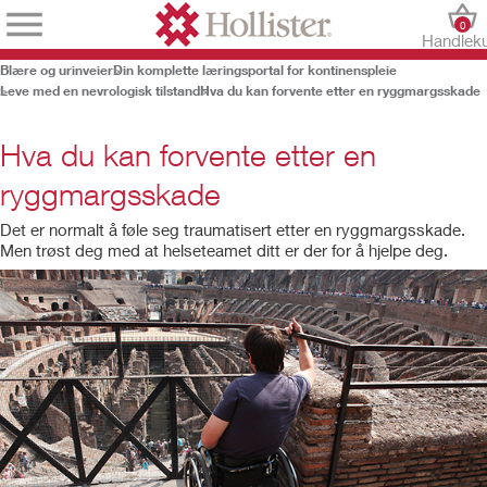
0
Handlek
Blære og urinveier
Din komplette læringsportal for kontinenspleie
Leve med en nevrologisk tilstand
Hva du kan forvente etter en ryggmargsskade
Hva du kan forvente etter en
ryggmargsskade
Det er normalt å føle seg traumatisert etter en ryggmargsskade.
Men trøst deg med at helseteamet ditt er der for å hjelpe deg.