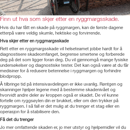
Finn ut hva som skjer etter en ryggmargsskade.
Hvis du har fått en skade på ryggmargen, kan de første dagene
etterpå være veldig skumle, hektiske og forvirrende.
Hva skjer etter en ryggmargsskade
Rett etter en ryggmargsskade vil helseteamet jobbe hardt for å
diagnostisere skadeomfanget, begrense smertene og forberede
deg på det som ligger foran deg. Du vil gjennomgå mange fysiske
undersøkelser og diagnostiske tester. Det kan også være at du får
medisiner for å redusere betennelse i ryggmargen og forhindre
blodpropp.
Å tilbringe tid på intensivavdelingen er ikke uvanlig. Røntgen og
skanninger hjelper legene med å bestemme skadenivået og
hvorvidt andre deler av kroppen også er skadet. De vil kunne
fortelle om ryggsøylen din er brukket, eller om den trykker på
ryggmargen. I så fall er det mulig at du trenger et stag eller en
operasjon for å stabilisere den.
Få det du trenger
Jo mer omfattende skaden er, jo mer utstyr og hjelpemidler vil du