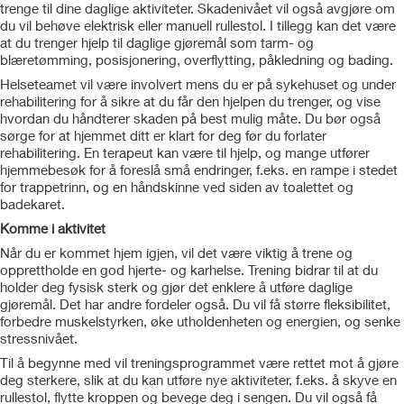
trenge til dine daglige aktiviteter. Skadenivået vil også avgjøre om
du vil behøve elektrisk eller manuell rullestol. I tillegg kan det være
at du trenger hjelp til daglige gjøremål som tarm- og
blæretømming, posisjonering, overflytting, påkledning og bading.
Helseteamet vil være involvert mens du er på sykehuset og under
rehabilitering for å sikre at du får den hjelpen du trenger, og vise
hvordan du håndterer skaden på best mulig måte. Du bør også
sørge for at hjemmet ditt er klart for deg før du forlater
rehabilitering. En terapeut kan være til hjelp, og mange utfører
hjemmebesøk for å foreslå små endringer, f.eks. en rampe i stedet
for trappetrinn, og en håndskinne ved siden av toalettet og
badekaret.
Komme i aktivitet
Når du er kommet hjem igjen, vil det være viktig å trene og
opprettholde en god hjerte- og karhelse. Trening bidrar til at du
holder deg fysisk sterk og gjør det enklere å utføre daglige
gjøremål. Det har andre fordeler også. Du vil få større fleksibilitet,
forbedre muskelstyrken, øke utholdenheten og energien, og senke
stressnivået.
Til å begynne med vil treningsprogrammet være rettet mot å gjøre
deg sterkere, slik at du kan utføre nye aktiviteter, f.eks. å skyve en
rullestol, flytte kroppen og bevege deg i sengen. Du vil også få