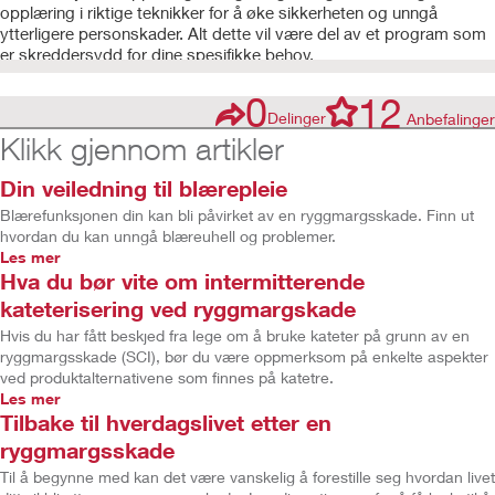
opplæring i riktige teknikker for å øke sikkerheten og unngå
ytterligere personskader. Alt dette vil være del av et program som
er skreddersydd for dine spesifikke behov.
0
12
Delinger
Anbefalinger
Klikk gjennom artikler
Din veiledning til blærepleie
Blærefunksjonen din kan bli påvirket av en ryggmargsskade. Finn ut
hvordan du kan unngå blæreuhell og problemer.
Les mer
Hva du bør vite om intermitterende
kateterisering ved ryggmargskade
Hvis du har fått beskjed fra lege om å bruke kateter på grunn av en
ryggmargsskade (SCI), bør du være oppmerksom på enkelte aspekter
ved produktalternativene som finnes på katetre.
Les mer
Tilbake til hverdagslivet etter en
ryggmargsskade
Til å begynne med kan det være vanskelig å forestille seg hvordan livet