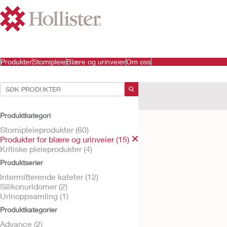
Produkter
Stomipleie
Blære og urinveier
Om oss
Dine valg:
Produkter for blære og uri
Produktkategori
Ditt valg matchet
1
resultat
Stomipleieprodukter (60)
Produkter for blære og urinveier (15)
Kritiske pleieprodukter (4)
Produktserier
Intermitterende kateter (12)
Silikonuridomer (2)
Urinoppsamling (1)
Produktkategorier
Advance (2)