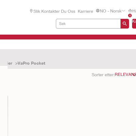
NO - Norsk
H
Slik Kontakter Du Oss
Karriere
0
K
nveier
VaPro Pocket
er
Sorter etter: