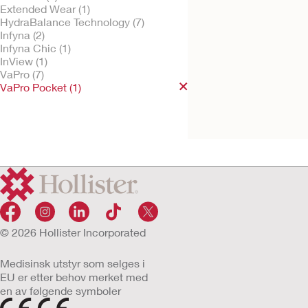
Extended Wear (1)
HydraBalance Technology (7)
Infyna (2)
Infyna Chic (1)
Gratis vareprøve
InView (1)
VaPro Pocket™
VaPro (7)
berøringsfritt
VaPro Pocket (1)
intermitterende
kateter 40 cm
© 2026 Hollister Incorporated
Medisinsk utstyr som selges i
EU er etter behov merket med
en av følgende symboler