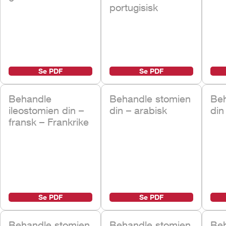
portugisisk
Se PDF
Se PDF
Behandle
Behandle stomien
Beh
ileostomien din –
din – arabisk
din
fransk – Frankrike
Se PDF
Se PDF
Behandle stomien
Behandle stomien
Beh