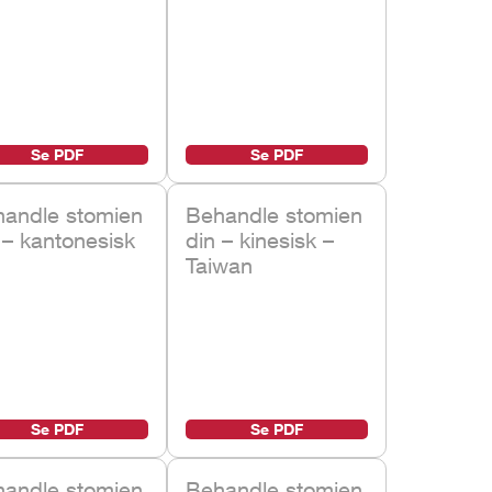
Se PDF
Se PDF
andle stomien
Behandle stomien
 – kantonesisk
din – kinesisk –
Taiwan
Se PDF
Se PDF
andle stomien
Behandle stomien