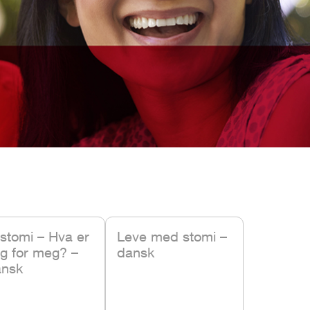
ostomi – Hva er
Leve med stomi –
tig for meg? –
dansk
ansk