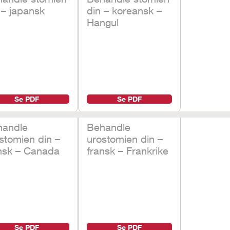
 – japansk
din – koreansk –
Hangul
Se PDF
Se PDF
handle
Behandle
stomien din –
urostomien din –
nsk – Canada
fransk – Frankrike
Se PDF
Se PDF