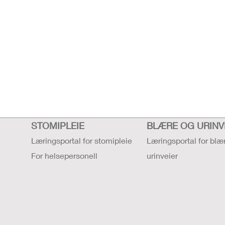
STOMIPLEIE
BLÆRE OG URINV
Læringsportal for stomipleie
Læringsportal for blæ
For helsepersonell
urinveier