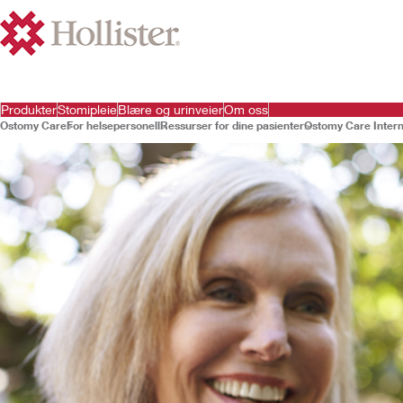
Produkter
Stomipleie
Blære og urinveier
Om oss
Ostomy Care
For helsepersonell
Ressurser for dine pasienter
Ostomy Care Intern