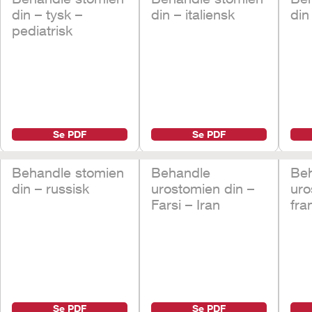
din – tysk –
din – italiensk
din
pediatrisk
Se PDF
Se PDF
Behandle stomien
Behandle
Be
din – russisk
urostomien din –
uro
Farsi – Iran
fra
Se PDF
Se PDF