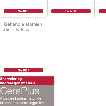
Se PDF
Se PDF
Behandle stomien
din – tyrkisk
Se PDF
Snarveier og
informasjonsmateriell
CeraPlus
Å bevare hudens naturlige
fuktighetsbalanse utgjør hele