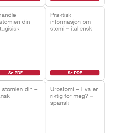
handle
Praktisk
stomien din –
informasjon om
tugisisk
stomi – italiensk
Se PDF
Se PDF
stomien din –
Urostomi – Hva er
ansk
riktig for meg? –
spansk