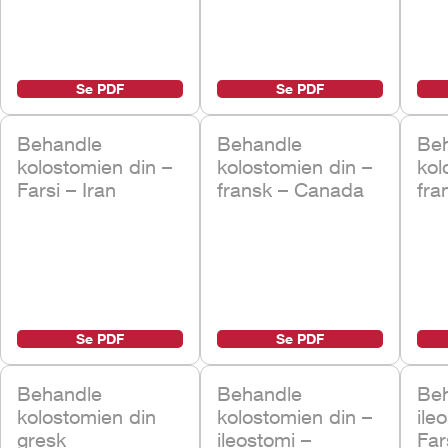
Se PDF
Se PDF
Behandle
Behandle
Be
kolostomien din –
kolostomien din –
kol
Farsi – Iran
fransk – Canada
fra
Se PDF
Se PDF
Behandle
Behandle
Be
kolostomien din
kolostomien din –
ile
gresk
ileostomi –
Far