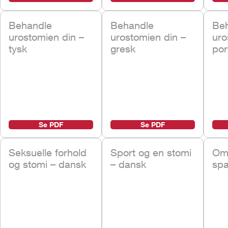
Behandle
Behandle
Be
urostomien din –
urostomien din –
uro
tysk
gresk
por
Se PDF
Se PDF
Seksuelle forhold
Sport og en stomi
Om 
og stomi – dansk
– dansk
sp