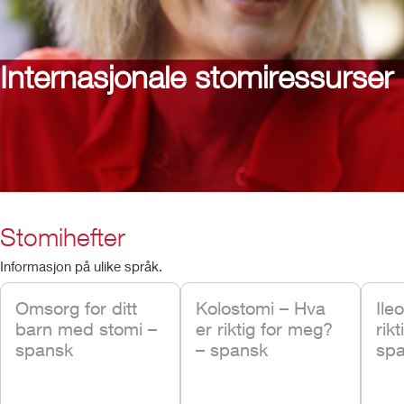
Internasjonale stomiressurser
Stomihefter
Informasjon på ulike språk.
Omsorg for ditt
Kolostomi – Hva
Ile
barn med stomi –
er riktig for meg?
rik
spansk
– spansk
sp