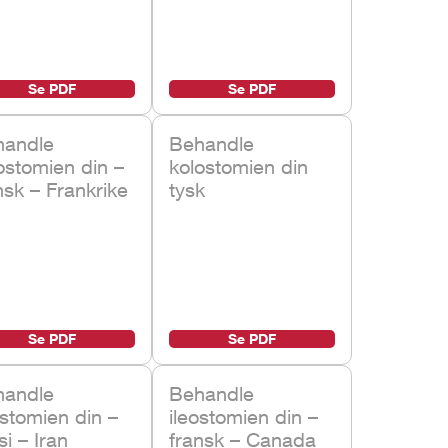
Se PDF
Se PDF
handle
Behandle
ostomien din –
kolostomien din
nsk – Frankrike
tysk
Se PDF
Se PDF
handle
Behandle
ostomien din –
ileostomien din –
si – Iran
fransk – Canada