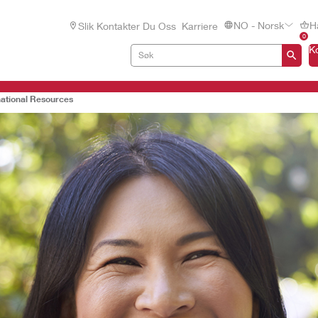
NO - Norsk
H
Slik Kontakter Du Oss
Karriere
0
K
ational Resources