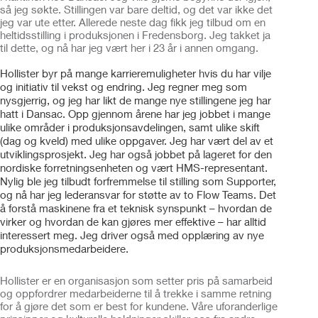
så jeg søkte. Stillingen var bare deltid, og det var ikke det
jeg var ute etter. Allerede neste dag fikk jeg tilbud om en
heltidsstilling i produksjonen i Fredensborg. Jeg takket ja
til dette, og nå har jeg vært her i 23 år i annen omgang.
Hollister byr på mange karrieremuligheter hvis du har vilje
og initiativ til vekst og endring. Jeg regner meg som
nysgjerrig, og jeg har likt de mange nye stillingene jeg har
hatt i Dansac. Opp gjennom årene har jeg jobbet i mange
ulike områder i produksjonsavdelingen, samt ulike skift
(dag og kveld) med ulike oppgaver. Jeg har vært del av et
utviklingsprosjekt. Jeg har også jobbet på lageret for den
nordiske forretningsenheten og vært HMS-representant.
Nylig ble jeg tilbudt forfremmelse til stilling som Supporter,
og nå har jeg lederansvar for støtte av to Flow Teams. Det
å forstå maskinene fra et teknisk synspunkt – hvordan de
virker og hvordan de kan gjøres mer effektive – har alltid
interessert meg. Jeg driver også med opplæring av nye
produksjonsmedarbeidere.
Hollister er en organisasjon som setter pris på samarbeid
og oppfordrer medarbeiderne til å trekke i samme retning
for å gjøre det som er best for kundene. Våre uforanderlige