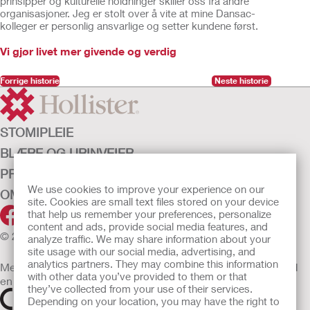
prinsipper og kulturelle holdninger skiller oss fra andre
organisasjoner. Jeg er stolt over å vite at mine Dansac-
kolleger er personlig ansvarlige og setter kundene først.
Vi gjør livet mer givende og verdig
Forrige historie
Neste historie
STOMIPLEIE
BLÆRE OG URINVEIER
PRODUKTER
We use cookies to improve your experience on our
OM OSS
site. Cookies are small text files stored on your device
that help us remember your preferences, personalize
content and ads, provide social media features, and
© 2026 Hollister Incorporated
analyze traffic. We may share information about your
site usage with our social media, advertising, and
analytics partners. They may combine this information
Medisinsk utstyr som selges i EU er etter behov merket med
with other data you’ve provided to them or that
en av følgende symboler
they’ve collected from your use of their services.
Depending on your location, you may have the right to