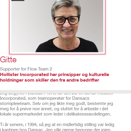
2
/
15
Gitte
Supporter for Flow Team 2
Hollister Incorporated har prinsipper og kulturelle
holdninger som skiller den fra andre bedrifter
Jeg begynte i Dansac i 1979, før det ble en del av Hollister
Incorporated, som teamoperatør for Dansacs
stomipleieteam. Selv om jeg likte meg godt, bestemte jeg
meg for å prøve noe annet, og sluttet for å arbeide i det
lokale supermarkedet som leder i delikatesseavdelingen.
Ti år senere, i 1994, så jeg at en midlertidig stilling var ledig
i kantinen hos Dansac. Jeg ville gjerne begynne der igjen,