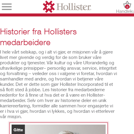
0
Handlek
Historier fra Hollisters
medarbeidere
I hele vårt selskap, og i alt vi gjør, er misjonen vår å gjøre
livet mer givende og verdig for de som bruker våre
produkter og tjenester. Vår kultur og våre Uforanderlig og
ufravikelige prinsipper– personlig ansvar, service, integritet
og forvaltning – veileder oss i valgene vi foretar, hvordan vi
samhandler med andre, og hvordan vi betjener våre
kunder. Det er dette som gjør Hollister Incorporated til et
så flott sted å jobbe. Les historier fra medarbeiderne
nedenfor for å finne ut hva det er å være en Hollister-
medarbeider. Selv om hver av historiene deler en unik
karriereerfaring, formidler alle sammen hvor engasjerte vi
er i hva vi gjør, hvordan vi lykkes, og hvordan vi etterlever
vår misjon.
Gitte