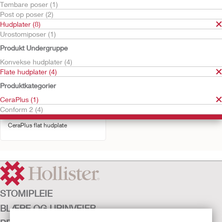
Tømbare poser (1)
Post op poser (2)
Hudplater (8)
Urostomiposer (1)
Produkt Undergruppe
Konvekse hudplater (4)
Flate hudplater (4)
Produktkategorier
CeraPlus (1)
CeraPlus flat hudplate –
Conform 2 (4)
med tapekant
CeraPlus flat hudplate
STOMIPLEIE
BLÆRE OG URINVEIER