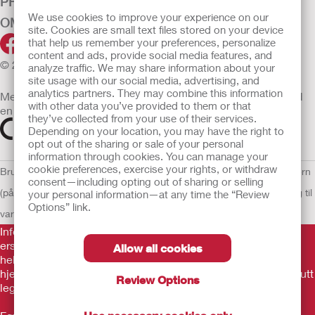
PRODUKTER
We use cookies to improve your experience on our
OM OSS
site. Cookies are small text files stored on your device
that help us remember your preferences, personalize
content and ads, provide social media features, and
© 2026 Hollister Incorporated
analyze traffic. We may share information about your
site usage with our social media, advertising, and
analytics partners. They may combine this information
Medisinsk utstyr som selges i EU er etter behov merket med
with other data you’ve provided to them or that
en av følgende symboler
they’ve collected from your use of their services.
Depending on your location, you may have the right to
opt out of the sharing or sale of your personal
information through cookies. You can manage your
cookie preferences, exercise your rights, or withdraw
Bruksvilkår
Retningslinjer for personvern
Retningslinjer for personvern
consent—including opting out of sharing or selling
(på engelsk)
Informasjonskapsler
Åpenhetslov Erklæring
EU Varsling til
your personal information—at any time the “Review
Options” link.
varslere
Informasjonen her er ikke legehjelp, og er ikke ment som
erstatning for råd fra lege eller annen leverandør av
Allow all cookies
helsetjenester. Denne informasjonen skal ikke brukes som
hjelp ved behov for akutt legehjelp. Hvis du har behov for akutt
Review Options
legehjelp, må du straks oppsøke behandling personlig.