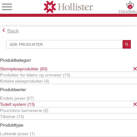
0
Handlek
Back
Søkeverktøy
Dine valg:
Produktkategori
Stomipleieprodukter
Stomipleieprodukter (60)
Todelt system
Produkter for blære og urinveier (15)
Hudplater
Kritiske pleieprodukter (4)
Flate hudplater
Produktserier
CeraPlus
Endels poser (27)
Ditt valg matchet
1
resultater
Todelt system (13)
Sorter etter:
Pouchkins barneserie (2)
Tilbehør (18)
Produkttype
Lukkede poser (1)