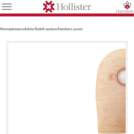
0
Handlek
Stomipleieprodukter
Todelt system
Tømbare poser