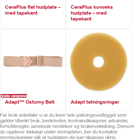
CeraPlus flat hudplate –
CeraPlus konveks
med tapekant
hudplate – med
tapekant
Gratis vareprøve
Adapt™ Ostomy Belt
Adapt tetningsringer
Før bruk anbefaler vi at du leser hele pakningsvedlegget som
gjelder tiltenkt bruk, beskrivelse, kontraindikasjoner, advarsler,
forholdsregler, uønskede hendelser og brukerveiledning. Dersom
du opplever lekkasje under stomiplaten, bør du kontakte
stomisykepleier slik at hudplaten din kan tilpasses riktig.