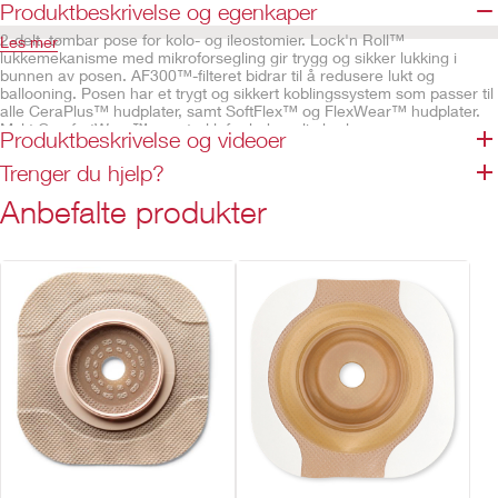
Produktbeskrivelse og egenkaper
2-delt, tømbar pose for kolo- og ileostomier. Lock'n Roll™
Les mer
lukkemekanisme med mikroforsegling gir trygg og sikker lukking i
bunnen av posen. AF300™-filteret bidrar til å redusere lukt og
ballooning. Posen har et trygt og sikkert koblingssystem som passer til
alle CeraPlus™ hudplater, samt SoftFlex™ og FlexWear™ hudplater.
Mykt ComfortWear™ posetrekk for behagelig bruk.
Produktbeskrivelse og videoer
Beskrivelse og spesifikasjoner
Trenger du hjelp?
Lock ‘n Roll™ lukkemekanisme
Anbefalte produkter
Integrert AF300™ filter
Lukthemmende posefilm
ComfortWear™ posetrekk
Integrerte belteører
Inneholder ikke naturgummilateks