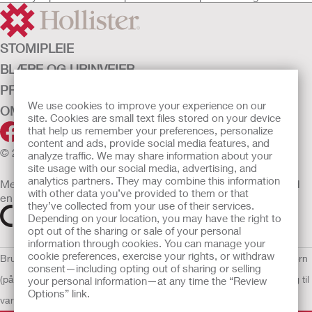
STOMIPLEIE
BLÆRE OG URINVEIER
PRODUKTER
We use cookies to improve your experience on our
OM OSS
site. Cookies are small text files stored on your device
that help us remember your preferences, personalize
content and ads, provide social media features, and
© 2026 Hollister Incorporated
analyze traffic. We may share information about your
site usage with our social media, advertising, and
analytics partners. They may combine this information
Medisinsk utstyr som selges i EU er etter behov merket med
with other data you’ve provided to them or that
en av følgende symboler
they’ve collected from your use of their services.
Depending on your location, you may have the right to
opt out of the sharing or sale of your personal
information through cookies. You can manage your
cookie preferences, exercise your rights, or withdraw
Bruksvilkår
Retningslinjer for personvern
Retningslinjer for personvern
consent—including opting out of sharing or selling
(på engelsk)
Informasjonskapsler
Åpenhetslov Erklæring
EU Varsling til
your personal information—at any time the “Review
Options” link.
varslere