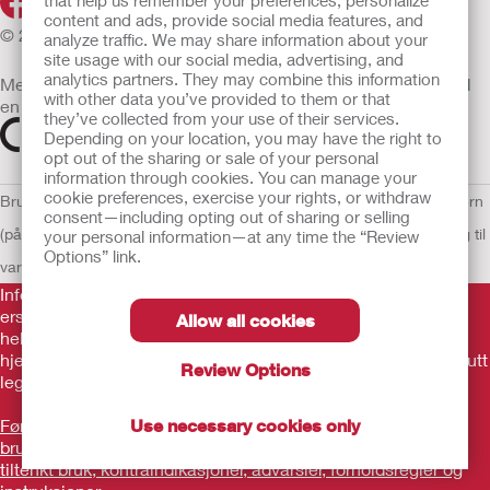
that help us remember your preferences, personalize
content and ads, provide social media features, and
© 2026 Hollister Incorporated
analyze traffic. We may share information about your
site usage with our social media, advertising, and
analytics partners. They may combine this information
Medisinsk utstyr som selges i EU er etter behov merket med
with other data you’ve provided to them or that
en av følgende symboler
they’ve collected from your use of their services.
Depending on your location, you may have the right to
opt out of the sharing or sale of your personal
information through cookies. You can manage your
cookie preferences, exercise your rights, or withdraw
Bruksvilkår
Retningslinjer for personvern
Retningslinjer for personvern
consent—including opting out of sharing or selling
(på engelsk)
Informasjonskapsler
Åpenhetslov Erklæring
EU Varsling til
your personal information—at any time the “Review
Options” link.
varslere
Informasjonen her er ikke legehjelp, og er ikke ment som
erstatning for råd fra lege eller annen leverandør av
Allow all cookies
helsetjenester. Denne informasjonen skal ikke brukes som
hjelp ved behov for akutt legehjelp. Hvis du har behov for akutt
Review Options
legehjelp, må du straks oppsøke behandling personlig.
Før produktet tas i bruk, må du lese gjennom
Use necessary cookies only
brukerveiledningen og merke deg informasjon som gjelder
tiltenkt bruk, kontraindikasjoner, advarsler, forholdsregler og