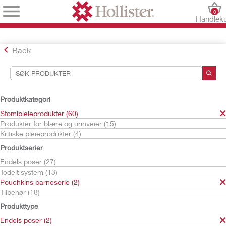
0
Handlek
Back
Søkeverktøy
Dine valg:
Produktkategori
Stomipleieprodukter
Stomipleieprodukter (60)
Pouchkins barneserie
Produkter for blære og urinveier (15)
Endels poser
Kritiske pleieprodukter (4)
Ditt valg matchet
2
resultater
Produktserier
Sorter etter:
Endels poser (27)
Todelt system (13)
Pouchkins barneserie (2)
Tilbehør (18)
Produkttype
Endels poser (2)