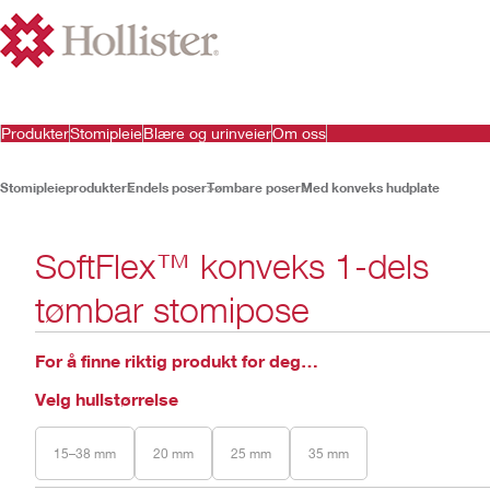
Produkter
Stomipleie
Blære og urinveier
Om oss
Stomipleieprodukter
Endels poser
Tømbare poser
Med konveks hudplate
SoftFlex™ konveks 1-dels
tømbar stomipose
For å finne riktig produkt for deg…
Velg hullstørrelse
15–38 mm
20 mm
25 mm
35 mm