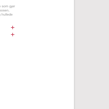
e som gjør
posen.
g hullede