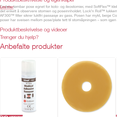
Endels, tømbar pose egnet for kolo- og ileostomier, med SoftFlex™ kl
Les mer
det enkelt å observere stomien og poseinnholdet. Lock’n Roll™ lukkem
AF300™ filter sikrer luktfri passasje av gass. Posen har mykt, beige
poser har sveisen mellom pose/plate tett til stomiåpningen – som igjen gir 
Produktbeskrivelse og videoer
Beskrivelse og spesifikasjoner
Trenger du hjelp?
Konveks SoftFlex™ hudplate
Anbefalte produkter
Inspeksjonsluke
Integrert AF300™ filter
Lock ‘n Roll™ lukkemekanisme
Posefilm med luktbarriere
Gratis vareprøve