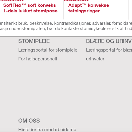
SoftFlex™ soft konveks
Adapt™ konvekse
1-dels lukket stomipose
tetningsringer
tiltenkt bruk, beskrivelse, kontraindikasjoner, advarsler, forholdsre
sje under stomiplaten, bør du kontakte stomisykepleier slik at hu
STOMIPLEIE
BLÆRE OG URINV
Læringsportal for stomipleie
Læringsportal for blæ
For helsepersonell
urinveier
OM OSS
Historier fra medarbeiderne