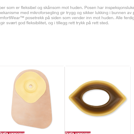
eber som er fleksibel og skånsom mot huden. Posen har inspeksjonsluk
ekanisme med mikroforsegling gir trygg og sikker lukking i bunnen av 
 ComfortWear™ posetrekk på siden som vender inn mot huden. Alle ferdi
svært god fleksibilitet, og i tillegg rett trykk på rett sted.
Gratis vareprøve
Gratis vareprøve