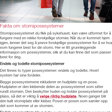
Fakta om stomiposesystemer
Stomiposesystemet du fikk på sykehuset, kan være utformet for å
fungere med en rekke forskjellige stomier. Når du er kommet hjem
igjen, lønner det seg å prøve forskjellige posesystemer for å se hva
som fungerer best for din stomi. Her er litt grunnleggende
informasjon om posesystemer, slik at du kan finne det som passer
best for deg.
Endels og todelte stomiposesystemer
Det finnes to typer posesystemer: endels og todelte. Hvert
system har sine fordeler.
Begge posesystemene inkluderer en hudplate og en pose.
Hudplaten er den klebende delen av posesystemet som sitter
rundt stomien. Den beskytter huden og holder posesystemet på
plass, så det er viktig å
velge riktig hudplate
. Noen ganger blir
den kalt stomiplate eller kleber. Posen er posen som samler opp
det som kommer ut av stomien.