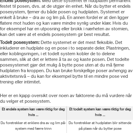
Endels posesystem:
Med dette systemet er hudplaten permanent
festet til posen, dvs. at de utgjør én enhet. Når du bytter et endels
posesystem, fjerner du både posen og hudplaten. Systemet er
enkelt å bruke – dra av og lim på. En annen fordel er at den ligger
flatere mot huden og kan være mindre synlig under klær. Hvis du
for eksempel har en utposning eller brokk i nærheten av stomien,
kan det være at et endels posesystem gir best resultat.
Todelt posesystem:
Dette systemet er det mest fleksible. Det
inkluderer en hudplate og en pose i to separate deler. Plastringen,
eller koblingsringen, i et todelt system kobler de to delene
sammen, slik at det er lettere å ta av og kaste posen. Det todelte
posesystemet gjør det mulig å bytte pose uten at du må fjerne
hudplaten fra kroppen. Du kan bruke forskjellige poser avhengig av
aktivitetsnivå – du kan for eksempel bytte til en mindre pose ved
trening eller intimitet.
Her er en kjapp oversikt over noen av faktorene du må vurdere når
du velger et posesystem.
Et endels system kan være riktig for deg
Et todelt system kan være riktig for deg
hvis ...
hvis ...
Du foretrekker et enklere dra av og lim på-
Du foretrekker at hudplaten blir sittende
system med færre trinn
på plass når du bytter pose