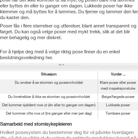
eller byttes én eller to ganger om dagen. Lukkede poser har ikke
klemmer og må byttes for å tømmes. Du fjerner og tømmer den før
du kaster den.
Poser fås i flere størrelser og utførelser, blant annet transparent og
farget. Du kan også velge poser med mykt trekk, slik at det blir
mer behagelig og mer diskret.
For å hjelpe deg med å velge riktig pose finner du en enkel
beslutningsveiledning her.
Valg av pose
Situasjon
Vurder ...
Du ønsker å se stomien og poseinnholdet
Klare poser eller poser
med inspeksjonsluke
Du foretrekker å ikke se stomien og poseinnholdet
Beige/fargede poser
Det kommer sjeldent noe ut (én eller to ganger om dagen)
Lukkede poser
Det kommer ofte noe ut (tre ganger eller mer per dag)
Tømbare poser
Samarbeid med stomisykepleieren
Hvilket posesystem du bestemmer deg for vil påvirke hverdagen
din, så det er viktig at du velger de optimale produktene basert på