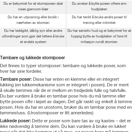
Du er bekymret for at stomiposen skal
Du ønsker å bytte posen oftere enn
vises gjennom klær
hudplaten
Du har en utposning eller brokk i
Du har tenkt å bruke andre poser til
nærheten av stomien
trening eller intimitet
Du har leddgikt, dårlig syn eller andre
Du har sensitiv hud og er bekymret for at
utfordringer som gjør det lettere å bruke
hyppig bytte av hudplaten vil føre til
et endels system
irritasjon rundt stomien
Tømbare og lukkede stomiposer
Det finnes to typer stomiposer: tømbare og lukkede poser, som
hver har sine fordeler.
Tømbare poser
: Disse har enten en klemme eller en integrert
lukking (en lukkemekanisme som er integrert i posen). De er ment
å skulle tømmes når de er mellom en tredjedels fulle og halvfulle.
Du bør vurdere å bruke en tømbar pose hvis du må tømme eller
bytte posen ofte i løpet av dagen. Det går raskt og enkelt å tømme
posen. Hvis du har en urostomi, bruker du en tømbar pose med en
tømmestuss. (Urostomiposer er litt annerledes)
Lukkede poser:
Dette er poser som bare tas av og kastes – det er
ikke nødvendig å tømme dem. Du kan vurdere å bruke en lukket
pose når det ikke kommer ut så mye, og posen bare må tømmes