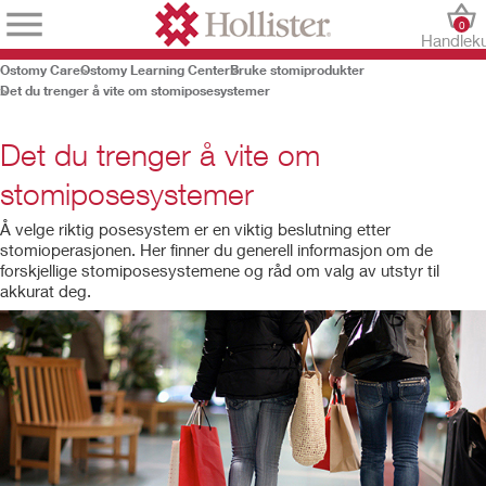
0
Handlek
Ostomy Care
Ostomy Learning Center
Bruke stomiprodukter
Det du trenger å vite om stomiposesystemer
Det du trenger å vite om
stomiposesystemer
Å velge riktig posesystem er en viktig beslutning etter
stomioperasjonen. Her finner du generell informasjon om de
forskjellige stomiposesystemene og råd om valg av utstyr til
akkurat deg.