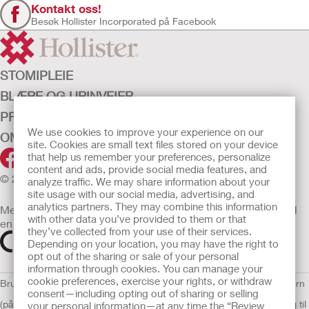
Kontakt oss!
Besøk Hollister Incorporated på Facebook
STOMIPLEIE
BLÆRE OG URINVEIER
PRODUKTER
We use cookies to improve your experience on our
OM OSS
site. Cookies are small text files stored on your device
that help us remember your preferences, personalize
content and ads, provide social media features, and
© 2026 Hollister Incorporated
analyze traffic. We may share information about your
site usage with our social media, advertising, and
analytics partners. They may combine this information
Medisinsk utstyr som selges i EU er etter behov merket med
with other data you’ve provided to them or that
en av følgende symboler
they’ve collected from your use of their services.
Depending on your location, you may have the right to
opt out of the sharing or sale of your personal
information through cookies. You can manage your
cookie preferences, exercise your rights, or withdraw
Bruksvilkår
Retningslinjer for personvern
Retningslinjer for personvern
consent—including opting out of sharing or selling
(på engelsk)
Informasjonskapsler
Åpenhetslov Erklæring
EU Varsling til
your personal information—at any time the “Review