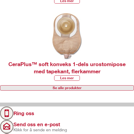
Les mer
CeraPlus™ soft konveks 1-dels urostomipose
med tapekant, flerkammer
Les mer
Se alle produkter
Ring oss
Send oss en e-post
Klikk for å sende en melding