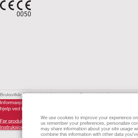
Bruksvilkår
Retningslinjer for personvern
Retningslinjer for personvern 
Informasjonen her er ikke legehjelp, og er ikke ment som ersta
hjelp ved behov for akutt legehjelp. Hvis du har behov for akut
We use cookies to improve your experience on ou
Før produktet tas i bruk, må du lese gjennom brukerveiledningen
us remember your preferences, personalize cont
instruksjoner
.
may share information about your site usage wi
Tilbake til toppen
combine this information with other data you’ve