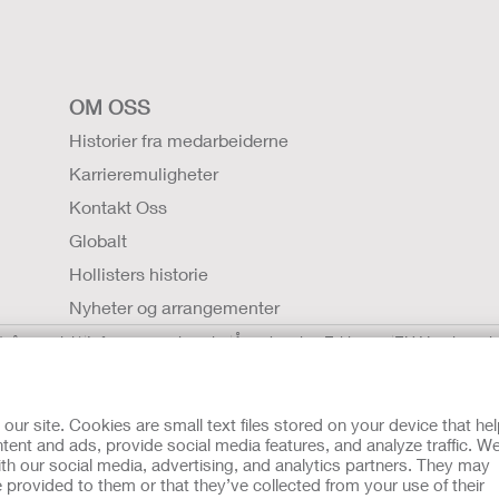
OM OSS
Historier fra medarbeiderne
Karrieremuligheter
Kontakt Oss
Globalt
Hollisters historie
Nyheter og arrangementer
(på engelsk)
Informasjonskapsler
Åpenhetslov Erklæring
EU Varsling til
tning for råd fra lege eller annen leverandør av helsetjenester
t legehjelp, må du straks oppsøke behandling personlig.
r site. Cookies are small text files stored on your device that he
 og merke deg informasjon som gjelder tiltenkt bruk, kontraindi
ent and ads, provide social media features, and analyze traffic. W
th our social media, advertising, and analytics partners. They may
 provided to them or that they’ve collected from your use of their