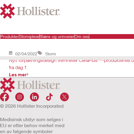
Produkter
Stomipleie
Blære og urinveier
Om oss
02/04/2022
Stomi
Nytt forpakningsdesign fremhever CeraPlus™-produktenes u
fra dag 1
Les mer
© 2026 Hollister Incorporated
Medisinsk utstyr som selges i
EU er etter behov merket med
en av følgende symboler