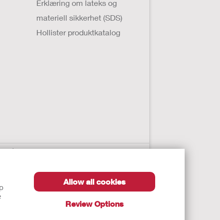
Erklæring om lateks og
materiell sikkerhet (SDS)
Hollister produktkatalog
 varslere
. Denne informasjonen skal ikke brukes som
Allow all cookies
lp
kasjoner, advarsler, forholdsregler og
e
Review Options