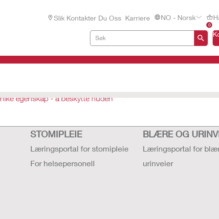
NO - Norsk
H
Slik Kontakter Du Oss
Karriere
0
K
nike egenskap - å beskytte huden
STOMIPLEIE
BLÆRE OG URINV
Læringsportal for stomipleie
Læringsportal for blæ
For helsepersonell
urinveier