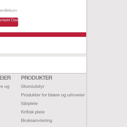
andlekurv
ontakt Oss
EIER
PRODUKTER
re og
Stomiutstyr
Produkter for blære og urinveier
Sårpleie
Kritisk pleie
Bruksanvisning