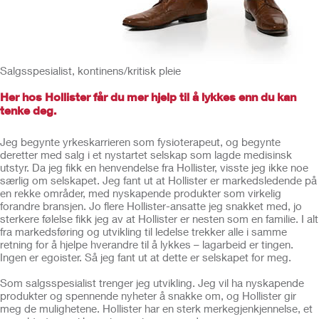
Salgsspesialist, kontinens/kritisk pleie
Her hos Hollister får du mer hjelp til å lykkes enn du kan
tenke deg.
Jeg begynte yrkeskarrieren som fysioterapeut, og begynte
deretter med salg i et nystartet selskap som lagde medisinsk
utstyr. Da jeg fikk en henvendelse fra Hollister, visste jeg ikke noe
særlig om selskapet. Jeg fant ut at Hollister er markedsledende på
en rekke områder, med nyskapende produkter som virkelig
forandre bransjen. Jo flere Hollister-ansatte jeg snakket med, jo
sterkere følelse fikk jeg av at Hollister er nesten som en familie. I alt
fra markedsføring og utvikling til ledelse trekker alle i samme
retning for å hjelpe hverandre til å lykkes – lagarbeid er tingen.
Ingen er egoister. Så jeg fant ut at dette er selskapet for meg.
Som salgsspesialist trenger jeg utvikling. Jeg vil ha nyskapende
produkter og spennende nyheter å snakke om, og Hollister gir
meg de mulighetene. Hollister har en sterk merkegjenkjennelse, et