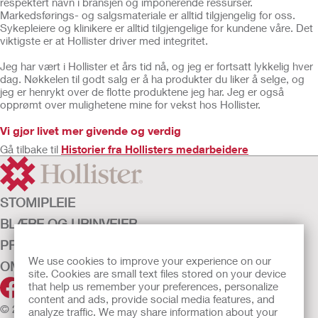
respektert navn i bransjen og imponerende ressurser.
Markedsførings- og salgsmateriale er alltid tilgjengelig for oss.
Sykepleiere og klinikere er alltid tilgjengelige for kundene våre. Det
viktigste er at Hollister driver med integritet.
Jeg har vært i Hollister et års tid nå, og jeg er fortsatt lykkelig hver
dag. Nøkkelen til godt salg er å ha produkter du liker å selge, og
jeg er henrykt over de flotte produktene jeg har. Jeg er også
opprømt over mulighetene mine for vekst hos Hollister.
Vi gjør livet mer givende og verdig
Gå tilbake til
Historier fra Hollisters medarbeidere
STOMIPLEIE
BLÆRE OG URINVEIER
PRODUKTER
We use cookies to improve your experience on our
OM OSS
site. Cookies are small text files stored on your device
that help us remember your preferences, personalize
content and ads, provide social media features, and
© 2026 Hollister Incorporated
analyze traffic. We may share information about your