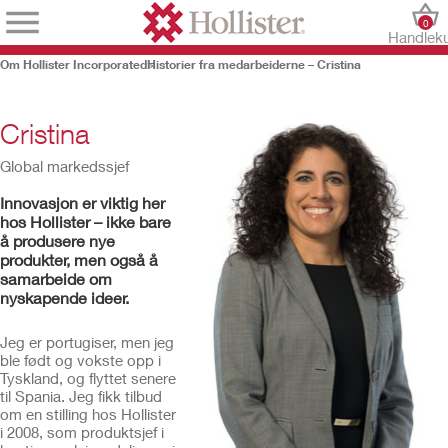
0
Handlek
Om Hollister Incorporated
Historier fra medarbeiderne – Cristina
Cristina
Global markedssjef
Innovasjon er viktig her
hos Hollister – ikke bare
å produsere nye
produkter, men også å
samarbeide om
nyskapende ideer.
Jeg er portugiser, men jeg
ble født og vokste opp i
Tyskland, og flyttet senere
til Spania. Jeg fikk tilbud
om en stilling hos Hollister
i 2008, som produktsjef i