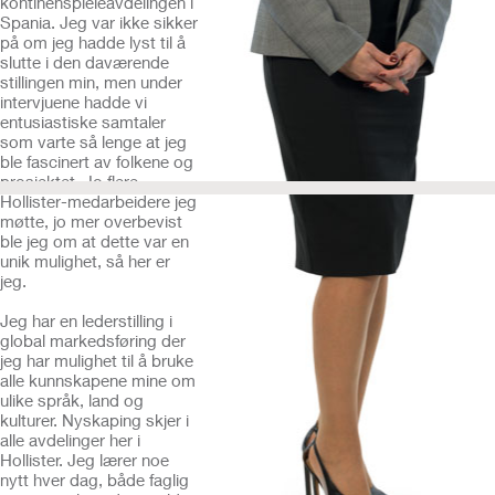
kontinenspleieavdelingen i
Spania. Jeg var ikke sikker
på om jeg hadde lyst til å
slutte i den daværende
stillingen min, men under
intervjuene hadde vi
entusiastiske samtaler
som varte så lenge at jeg
ble fascinert av folkene og
prosjektet. Jo flere
Hollister-medarbeidere jeg
møtte, jo mer overbevist
ble jeg om at dette var en
unik mulighet, så her er
jeg.
Jeg har en lederstilling i
global markedsføring der
jeg har mulighet til å bruke
alle kunnskapene mine om
ulike språk, land og
kulturer. Nyskaping skjer i
alle avdelinger her i
Hollister. Jeg lærer noe
nytt hver dag, både faglig