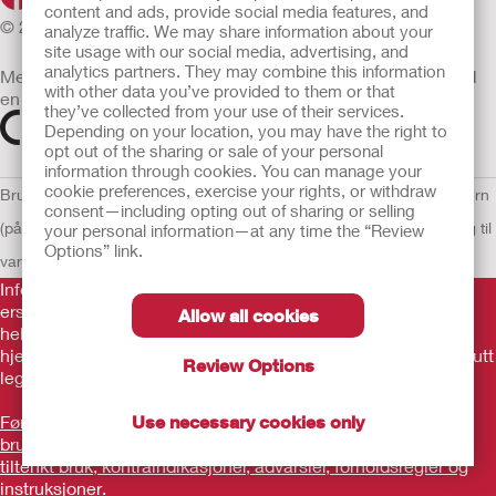
content and ads, provide social media features, and
© 2026 Hollister Incorporated
analyze traffic. We may share information about your
site usage with our social media, advertising, and
analytics partners. They may combine this information
Medisinsk utstyr som selges i EU er etter behov merket med
with other data you’ve provided to them or that
en av følgende symboler
they’ve collected from your use of their services.
Depending on your location, you may have the right to
opt out of the sharing or sale of your personal
information through cookies. You can manage your
cookie preferences, exercise your rights, or withdraw
Bruksvilkår
Retningslinjer for personvern
Retningslinjer for personvern
consent—including opting out of sharing or selling
(på engelsk)
Informasjonskapsler
Åpenhetslov Erklæring
EU Varsling til
your personal information—at any time the “Review
Options” link.
varslere
Informasjonen her er ikke legehjelp, og er ikke ment som
erstatning for råd fra lege eller annen leverandør av
Allow all cookies
helsetjenester. Denne informasjonen skal ikke brukes som
hjelp ved behov for akutt legehjelp. Hvis du har behov for akutt
Review Options
legehjelp, må du straks oppsøke behandling personlig.
Før produktet tas i bruk, må du lese gjennom
Use necessary cookies only
brukerveiledningen og merke deg informasjon som gjelder
tiltenkt bruk, kontraindikasjoner, advarsler, forholdsregler og
instruksjoner
.