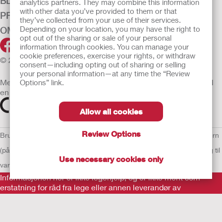
BLÆRE OG URINVEIER
analytics partners. They may combine this information
with other data you’ve provided to them or that
PRODUKTER
they’ve collected from your use of their services.
Depending on your location, you may have the right to
OM OSS
opt out of the sharing or sale of your personal
information through cookies. You can manage your
cookie preferences, exercise your rights, or withdraw
© 2026 Hollister Incorporated
consent—including opting out of sharing or selling
your personal information—at any time the “Review
Medisinsk utstyr som selges i EU er etter behov merket med
Options” link.
en av følgende symboler
Allow all cookies
Review Options
Bruksvilkår
Retningslinjer for personvern
Retningslinjer for personvern
(på engelsk)
Informasjonskapsler
Åpenhetslov Erklæring
EU Varsling til
Use necessary cookies only
varslere
Informasjonen her er ikke legehjelp, og er ikke ment som
erstatning for råd fra lege eller annen leverandør av
helsetjenester. Denne informasjonen skal ikke brukes som
hjelp ved behov for akutt legehjelp. Hvis du har behov for akutt
legehjelp, må du straks oppsøke behandling personlig.