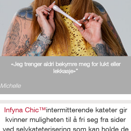
«Jeg trenger aldri bekymre meg for lukt eller
lekkasje»”
Michelle
Infyna Chic™
intermitterende kateter gir
kvinner muligheten til å fri seg fra sider
ved selvkateterisering som kan holde de