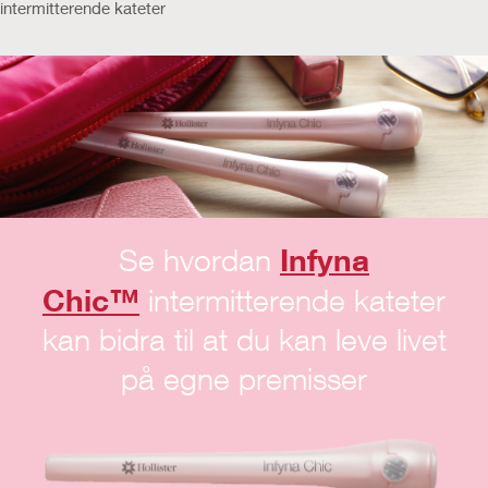
intermitterende kateter
Infyna
Se hvordan
Chic™
intermitterende kateter
kan bidra til at du kan leve livet
på egne premisser