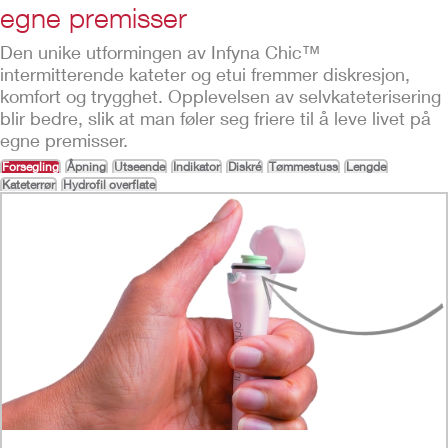
egne premisser
Den unike utformingen av Infyna Chic™
intermitterende kateter og etui fremmer diskresjon,
Play
komfort og trygghet. Opplevelsen av selvkateterisering
Video
blir bedre, slik at man føler seg friere til å leve livet på
egne premisser.
Forsegling
Åpning
Utseende
Indikator
Diskré
Tømmestuss
Lengde
Kateterrør
Hydrofil overflate