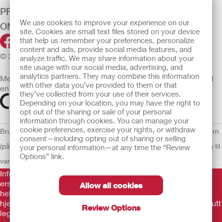
PRODUKTER
We use cookies to improve your experience on our
OM OSS
site. Cookies are small text files stored on your device
that help us remember your preferences, personalize
content and ads, provide social media features, and
© 2026 Hollister Incorporated
analyze traffic. We may share information about your
site usage with our social media, advertising, and
analytics partners. They may combine this information
Medisinsk utstyr som selges i EU er etter behov merket med
with other data you’ve provided to them or that
en av følgende symboler
they’ve collected from your use of their services.
Depending on your location, you may have the right to
opt out of the sharing or sale of your personal
information through cookies. You can manage your
cookie preferences, exercise your rights, or withdraw
Bruksvilkår
Retningslinjer for personvern
Retningslinjer for personvern
consent—including opting out of sharing or selling
(på engelsk)
Informasjonskapsler
Åpenhetslov Erklæring
EU Varsling til
your personal information—at any time the “Review
Options” link.
varslere
Informasjonen her er ikke legehjelp, og er ikke ment som
erstatning for råd fra lege eller annen leverandør av
Allow all cookies
helsetjenester. Denne informasjonen skal ikke brukes som
hjelp ved behov for akutt legehjelp. Hvis du har behov for akutt
Review Options
legehjelp, må du straks oppsøke behandling personlig.