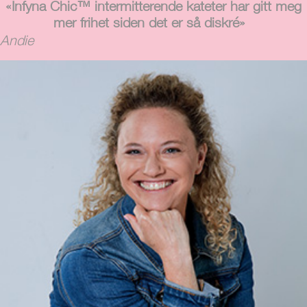
«Infyna Chic™ intermitterende kateter har gitt meg
mer frihet siden det er så diskré»
Andie