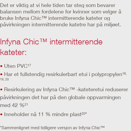
Det er viktig at vi hele tiden tar steg som bevarer
balansen mellom
fordelene for kvinner som velger å
bruke
Infyna
Chic™ intermitterende kateter og
påvirkningen intermitterende katetre har på miljøet.
Infyna Chic™ intermitterende
kateter:
•
Uten PVC
17
•
Har et fullstendig resirkulerbart etui i polypropylen
18,
19, 20
•
Resirkulering av Infyna Chic™ -kateteretui reduserer
påvirkningen det har på den globale oppvarmingen
med 42 %
21
•
Inneholder nå 11 % mindre plast
*
20
*Sammenlignet med tidligere versjon av Infyna Chic™