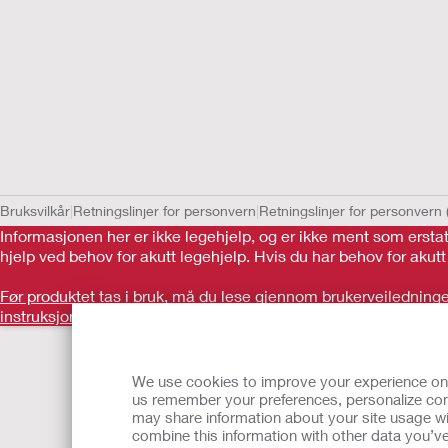
Bruksvilkår
Retningslinjer for personvern
Retningslinjer for personvern 
Informasjonen her er ikke legehjelp, og er ikke ment som ersta
hjelp ved behov for akutt legehjelp. Hvis du har behov for akut
Før produktet tas i bruk, må du lese gjennom brukerveiledningen
instruksjoner
.
Tilbake til toppen
We use cookies to improve your experience on ou
us remember your preferences, personalize cont
may share information about your site usage wi
combine this information with other data you’ve