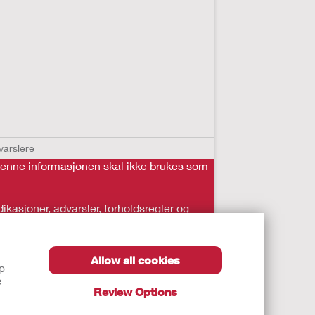
 varslere
. Denne informasjonen skal ikke brukes som
kasjoner, advarsler, forholdsregler og
Allow all cookies
lp
e
Review Options