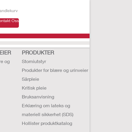
andlekurv
ontakt Oss
EIER
PRODUKTER
re og
Stomiutstyr
Produkter for blære og urinveier
Sårpleie
Kritisk pleie
Bruksanvisning
Erklæring om lateks og
materiell sikkerhet (SDS)
Hollister produktkatalog