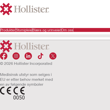
Produkter
Stomipleie
Blære og urinveier
Om oss
© 2026 Hollister Incorporated
Medisinsk utstyr som selges i
EU er etter behov merket med
en av følgende symboler