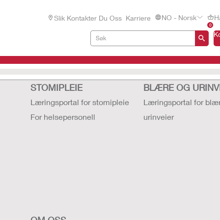
NO - Norsk
H
Slik Kontakter Du Oss
Karriere
0
K
STOMIPLEIE
BLÆRE OG URINV
Læringsportal for stomipleie
Læringsportal for blæ
For helsepersonell
urinveier
OM OSS