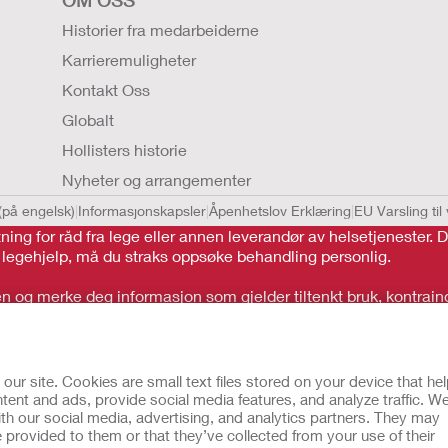
Historier fra medarbeiderne
Karrieremuligheter
Kontakt Oss
Globalt
Hollisters historie
Nyheter og arrangementer
(på engelsk)
Informasjonskapsler
Åpenhetslov Erklæring
EU Varsling til
tning for råd fra lege eller annen leverandør av helsetjenester
t legehjelp, må du straks oppsøke behandling personlig.
 og merke deg informasjon som gjelder tiltenkt bruk, kontraindi
r site. Cookies are small text files stored on your device that he
ent and ads, provide social media features, and analyze traffic. W
th our social media, advertising, and analytics partners. They may
 provided to them or that they’ve collected from your use of their