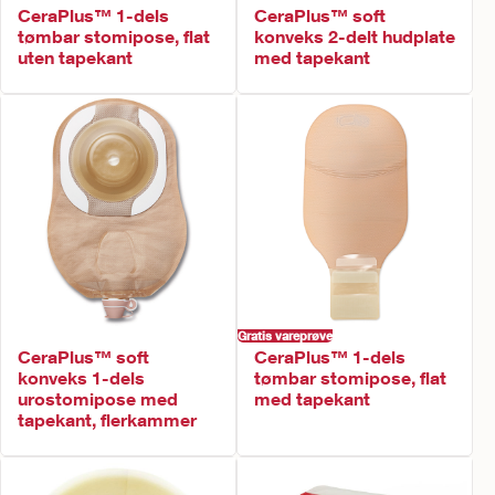
CeraPlus™ 1-dels
CeraPlus™ soft
tømbar stomipose, flat
konveks 2-delt hudplate
uten tapekant
med tapekant
Gratis vareprøve
CeraPlus™ soft
CeraPlus™ 1-dels
konveks 1-dels
tømbar stomipose, flat
urostomipose med
med tapekant
tapekant, flerkammer