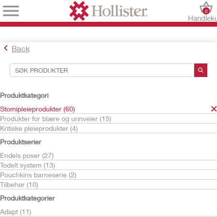
0
Handlek
Back
Søkeverktøy
Dine valg:
Produktkategori
Stomipleieprodukter
Stomipleieprodukter (60)
CeraPlus
Produkter for blære og urinveier (15)
Kritiske pleieprodukter (4)
Ditt valg matchet
15
resultater
Produktserier
Sorter etter:
Endels poser (27)
Todelt system (13)
Pouchkins barneserie (2)
Tilbehør (18)
Produktkategorier
Adapt (11)