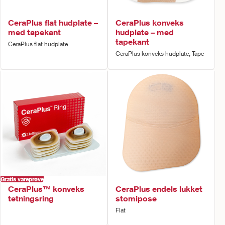
CeraPlus flat hudplate –
CeraPlus konveks
med tapekant
hudplate – med
tapekant
CeraPlus flat hudplate
CeraPlus konveks hudplate, Tape
Gratis vareprøve
CeraPlus™ konveks
CeraPlus endels lukket
tetningsring
stomipose
Flat