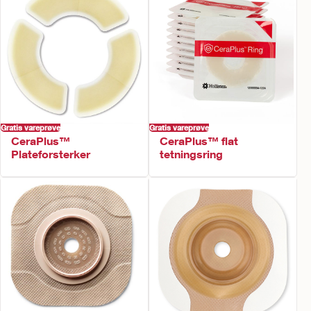
Gratis vareprøve
Gratis vareprøve
CeraPlus™
CeraPlus™ flat
Plateforsterker
tetningsring