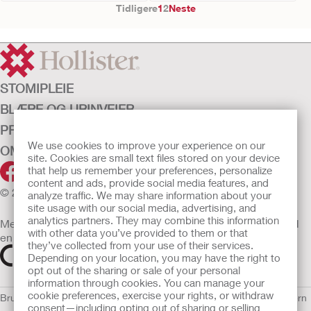
Tidligere
1
2
Neste
STOMIPLEIE
BLÆRE OG URINVEIER
PRODUKTER
We use cookies to improve your experience on our
OM OSS
site. Cookies are small text files stored on your device
that help us remember your preferences, personalize
content and ads, provide social media features, and
© 2026 Hollister Incorporated
analyze traffic. We may share information about your
site usage with our social media, advertising, and
analytics partners. They may combine this information
Medisinsk utstyr som selges i EU er etter behov merket med
with other data you’ve provided to them or that
en av følgende symboler
they’ve collected from your use of their services.
Depending on your location, you may have the right to
opt out of the sharing or sale of your personal
information through cookies. You can manage your
cookie preferences, exercise your rights, or withdraw
Bruksvilkår
Retningslinjer for personvern
Retningslinjer for personvern
consent—including opting out of sharing or selling